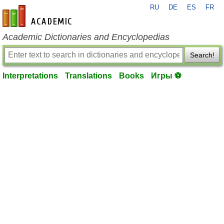
RU
DE
ES
FR
en-academic.com
Academic Dictionaries and Encyclopedias
Search!
Interpretations
Translations
Books
Игры ⚽