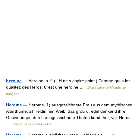
heroine
— Heroine. s. f. (L H ne s aspire point.) Femme qui a les
qualitez des Heros. C est une heroïne …
Dictionnaire de l'Académie
française
Heroīne
— Heroīne, 1) ausgezeichnete Frau aus dem mythischen
Alterthume. 2) Heldin, ein Weib, das groß u. edel denkend ihre
Gesinnungen durch ausgezeichnete Thaten kund thut; vgl. Heros
…
Pierer's Universal-Lexikon