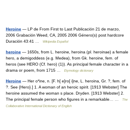
Heroine
— LP de From First to Last Publicación 21 de marzo,
2006 Grabación Weed, CA, 2005 2006 Género(s) post hardcore
Duración 43:41 …
Wikipedia Español
heroine
— 1650s, from L. heroine, heroina (pl. heroinae) a female
hero, a demigoddess (e.g. Medea), from Gk. heroine, fem. of
heros (see HERO (Cf. hero) (1)). As principal female character in a
drama or poem, from 1715 …
Etymology dictionary
Heroine
— Her o*ine, n. [F. h[ e]ro[ i]ne, L. heroina, Gr. ?, fem. of
?. See {Hero}.] 1. A woman of an heroic spirit. [1913 Webster] The
heroine assumed the woman s place. Dryden. [1913 Webster] 2.
The principal female person who figures in a remarkable… …
The
Collaborative International Dictionary of English