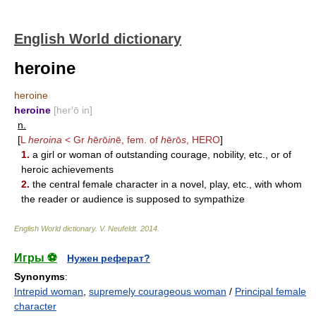
English World dictionary
heroine
heroine
heroine
[her′ō in]
n.
[
L
heroina
< Gr
h
ē
r
ō
in
ē, fem. of
h
ē
r
ō
s
,
HERO
]
1.
a girl or woman of outstanding courage, nobility, etc., or of
heroic achievements
2.
the central female character in a novel, play, etc., with whom
the reader or audience is supposed to sympathize
English World dictionary
.
V. Neufeldt
.
2014
.
Игры ⚽
Нужен реферат?
Synonyms
:
Intrepid woman
,
supremely courageous woman
/
Principal female
character