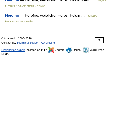
Heroīne
— Heroīne, weiblicher Heros, Heldenweib …
Meyers
Großes Konversations-Lexikon
Heroine
— Heroīne, weiblicher Heros, Heldin …
Kleines
Konversations-Lexikon
© Academic, 2000-2026
18+
Contact us:
Technical Support
,
Advertising
Dictionaries export
, created on PHP,
Joomla,
Drupal,
WordPress,
MODx.